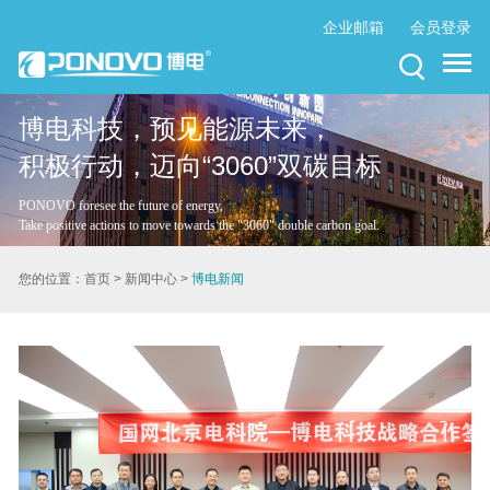
企业邮箱
会员登录
博电科技，预见能源未来，
积极行动，迈向“3060”双碳目标
PONOVO foresee the future of energy,
Take positive actions to move towards the "3060" double carbon goal.
您的位置：
首页
>
新闻中心
>
博电新闻