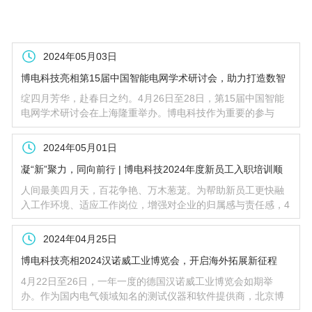
2024年05月03日
博电科技亮相第15届中国智能电网学术研讨会，助力打造数智
化坚强电网
绽四月芳华，赴春日之约。4月26日至28日，第15届中国智能
电网学术研讨会在上海隆重举办。博电科技作为重要的参与
者，在此次会议上展示了在智能变电站检测领域的最新成果，
与行业专家共聚一堂，共同推动行业发展迈向新台阶。
2024年05月01日
凝“新”聚力，同向前行 | 博电科技2024年度新员工入职培训顺
利举办
人间最美四月天，百花争艳、万木葱茏。为帮助新员工更快融
入工作环境、适应工作岗位，增强对企业的归属感与责任感，4
月26日，博电科技人力行政部组织开展2024年新员工入职培
训。几十名来自五湖四海的新入职员工，满载激情与希望相聚
2024年04月25日
在博电科技，共同开启新征程。
博电科技亮相2024汉诺威工业博览会，开启海外拓展新征程
4月22日至26日，一年一度的德国汉诺威工业博览会如期举
办。作为国内电气领域知名的测试仪器和软件提供商，北京博
电新力电气股份有限公司（以下简称“博电科技”）携多款解决