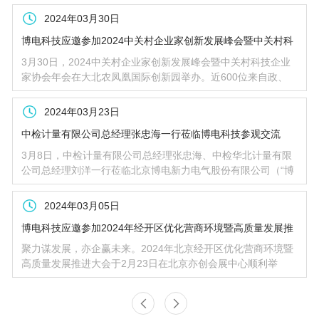
方案及优秀产品亮相，积极开拓海外市场。
2024年03月30日
博电科技应邀参加2024中关村企业家创新发展峰会暨中关村科
技企业家协会年会
3月30日，2024中关村企业家创新发展峰会暨中关村科技企业
家协会年会在大北农凤凰国际创新园举办。近600位来自政、
企、商、学各界精英相约凤凰岭下，凝聚智慧，共话未来。博
电科技应邀参会。
2024年03月23日
中检计量有限公司总经理张忠海一行莅临博电科技参观交流
3月8日，中检计量有限公司总经理张忠海、中检华北计量有限
公司总经理刘洋一行莅临北京博电新力电气股份有限公司（“博
电科技”）参观交流。博电科技董事长陈卫热情接待。双方就计
量领域的合作方向进行了深入探讨。
2024年03月05日
博电科技应邀参加2024年经开区优化营商环境暨高质量发展推
进大会
聚力谋发展，亦企赢未来。2024年北京经开区优化营商环境暨
高质量发展推进大会于2月23日在北京亦创会展中心顺利举
办。作为一家植根于北京经开区多年的高新技术企业，博电科
技应邀参会。